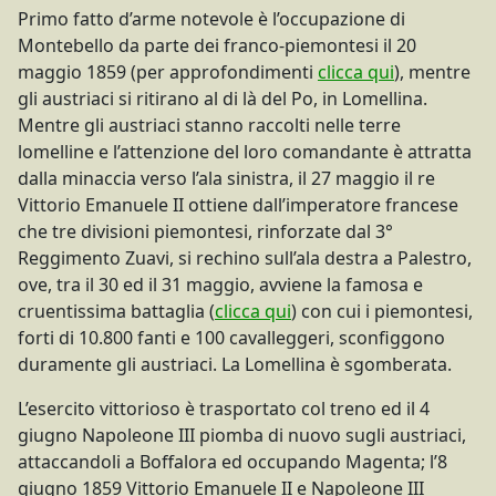
Primo fatto d’arme notevole è l’occupazione di
Montebello da parte dei franco-piemontesi il 20
maggio 1859 (per approfondimenti
clicca qui
), mentre
gli austriaci si ritirano al di là del Po, in Lomellina.
Mentre gli austriaci stanno raccolti nelle terre
lomelline e l’attenzione del loro comandante è attratta
dalla minaccia verso l’ala sinistra, il 27 maggio il re
Vittorio Emanuele II ottiene dall’imperatore francese
che tre divisioni piemontesi, rinforzate dal 3°
Reggimento Zuavi, si rechino sull’ala destra a Palestro,
ove, tra il 30 ed il 31 maggio, avviene la famosa e
cruentissima battaglia (
clicca qui
) con cui i piemontesi,
forti di 10.800 fanti e 100 cavalleggeri, sconfiggono
duramente gli austriaci. La Lomellina è sgomberata.
L’esercito vittorioso è trasportato col treno ed il 4
giugno Napoleone III piomba di nuovo sugli austriaci,
attaccandoli a Boffalora ed occupando Magenta; l’8
giugno 1859 Vittorio Emanuele II e Napoleone III