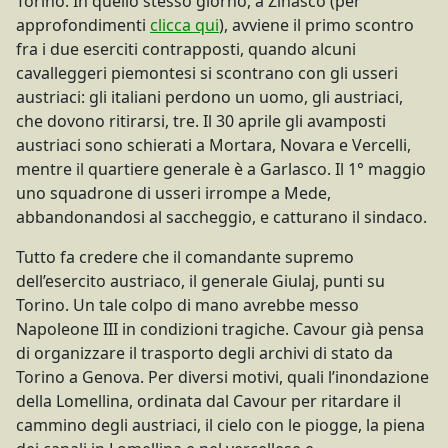
Torino. In quello stesso giorno, a Zinasco (per
approfondimenti
clicca qui
), avviene il primo scontro
fra i due eserciti contrapposti, quando alcuni
cavalleggeri piemontesi si scontrano con gli usseri
austriaci: gli italiani perdono un uomo, gli austriaci,
che dovono ritirarsi, tre. Il 30 aprile gli avamposti
austriaci sono schierati a Mortara, Novara e Vercelli,
mentre il quartiere generale è a Garlasco. Il 1° maggio
uno squadrone di usseri irrompe a Mede,
abbandonandosi al saccheggio, e catturano il sindaco.
Tutto fa credere che il comandante supremo
dell’esercito austriaco, il generale Giulaj, punti su
Torino. Un tale colpo di mano avrebbe messo
Napoleone III in condizioni tragiche. Cavour già pensa
di organizzare il trasporto degli archivi di stato da
Torino a Genova. Per diversi motivi, quali l’inondazione
della Lomellina, ordinata dal Cavour per ritardare il
cammino degli austriaci, il cielo con le piogge, la piena