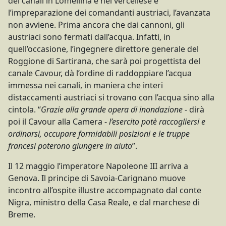
dei canali in Lomellina e nel vercellese e
l’impreparazione dei comandanti austriaci, l’avanzata
non avviene. Prima ancora che dai cannoni, gli
austriaci sono fermati dall’acqua. Infatti, in
quell’occasione, l’ingegnere direttore generale del
Roggione di Sartirana, che sarà poi progettista del
canale Cavour, dà l’ordine di raddoppiare l’acqua
immessa nei canali, in maniera che interi
distaccamenti austriaci si trovano con l’acqua sino alla
cintola. “
Grazie alla grande opera di inondazione
- dirà
poi il Cavour alla Camera -
l’esercito potè raccogliersi e
ordinarsi, occupare formidabili posizioni e le truppe
francesi poterono giungere in aiuto
”.
Il 12 maggio l’imperatore Napoleone III arriva a
Genova. Il principe di Savoia-Carignano muove
incontro all’ospite illustre accompagnato dal conte
Nigra, ministro della Casa Reale, e dal marchese di
Breme.