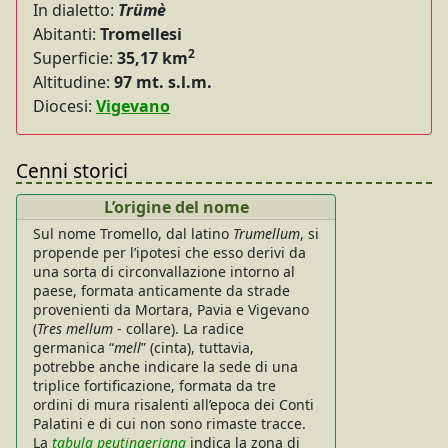
In dialetto:
Trümè
Abitanti:
Tromellesi
2
Superficie:
35,17 km
Altitudine:
97 mt. s.l.m.
Diocesi:
Vigevano
Cenni storici
L’origine del nome
Sul nome Tromello, dal latino
Trumellum
, si
propende per l’ipotesi che esso derivi da
una sorta di circonvallazione intorno al
paese, formata anticamente da strade
provenienti da Mortara, Pavia e Vigevano
(
Tres mellum
- collare). La radice
germanica “
mell
” (cinta), tuttavia,
potrebbe anche indicare la sede di una
triplice fortificazione, formata da tre
ordini di mura risalenti all’epoca dei Conti
Palatini e di cui non sono rimaste tracce.
La
tabula peutingeriana
indica la zona di